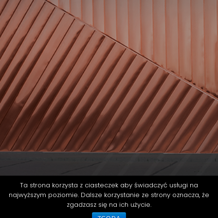
Ta strona korzysta z ciasteczek aby świadczyć usługi na
Section
najwyższym poziomie. Dalsze korzystanie ze strony oznacza, że
Previous
zgadzasz się na ich użycie.
Next
MUZEUM OGNIA
poznaj ogień