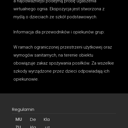
a najodważniejsi podejmą próbę ugaszenia
wirtualnego ognia. Ekspozycja jest stworzona z
myślą o dzieciach ze szkół podstawowych.
Informacja dla przewodników i opiekunów grup:
W ramach ograniczonej przestrzeni użytkowej oraz
wymogów sanitarnych, na terenie obiektu
obowiązuje zakaz spożywania posiłków. Za wszelkie
szkody wyrządzone przez dzieci odpowiadają ich
opiekunowie.
Regulamin
MU
De
Kla
ZU
kla
uz