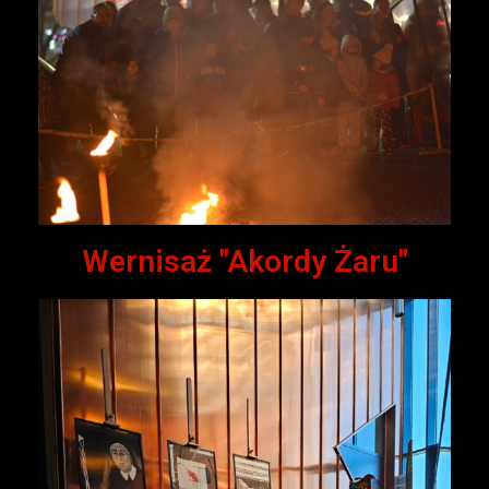
Wernisaż "Akordy Żaru"