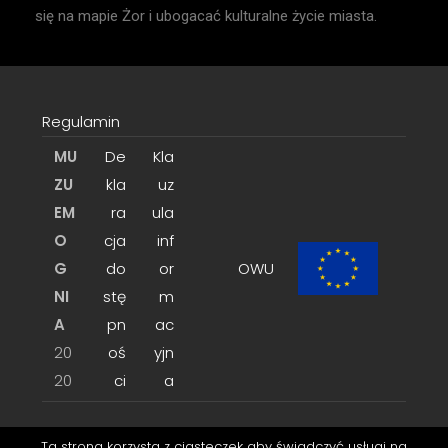
się na mapie Żor i ubogacać kulturalne życie miasta.
Regulamin
MU
De
Kla
ZU
kla
uz
EM
ra
ula
O
cja
inf
G
do
or
OWU
NI
stę
m
A
pn
ac
20
oś
yjn
20
ci
a
Ta strona korzysta z ciasteczek aby świadczyć usługi na