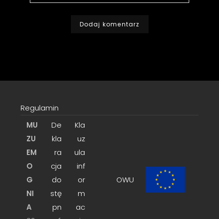
Regulamin
MU
De
Kla
ZU
kla
uz
EM
ra
ula
O
cja
inf
G
do
or
OWU
NI
stę
m
A
pn
ac