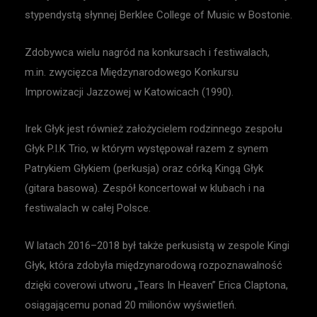
stypendystą słynnej Berklee College of Music w Bostonie.
Zdobywca wielu nagród na konkursach i festiwalach,
m.in. zwycięzca Międzynarodowego Konkursu
Improwizacji Jazzowej w Katowicach (1990).
Irek Głyk jest również założycielem rodzinnego zespołu
Głyk P.I.K Trio, w którym występował razem z synem
Patrykiem Głykiem (perkusja) oraz córką Kingą Głyk
(gitara basowa). Zespół koncertował w klubach i na
festiwalach w całej Polsce.
W latach 2016–2018 był także perkusistą w zespole Kingi
Głyk, która zdobyła międzynarodową rozpoznawalność
dzięki coverowi utworu „Tears In Heaven” Erica Claptona,
osiągającemu ponad 20 milionów wyświetleń.