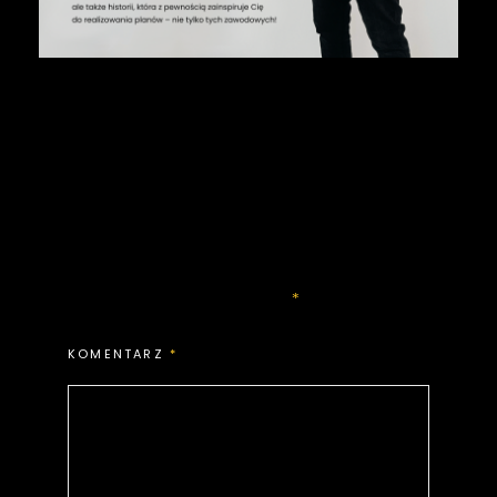
Dodaj
komentarz
Twój adres e-mail nie zostanie
opublikowany.
Wymagane pola są
oznaczone
*
KOMENTARZ
*