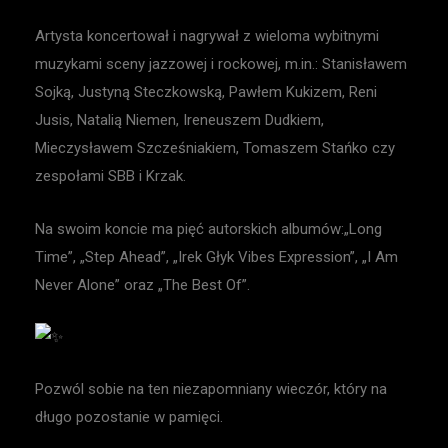
Artysta koncertował i nagrywał z wieloma wybitnymi
muzykami sceny jazzowej i rockowej, m.in.: Stanisławem
Sojką, Justyną Steczkowską, Pawłem Kukizem, Reni
Jusis, Natalią Niemen, Ireneuszem Dudkiem,
Mieczysławem Szcześniakiem, Tomaszem Stańko czy
zespołami SBB i Krzak.
Na swoim koncie ma pięć autorskich albumów:„Long
Time”, „Step Ahead”, „Irek Głyk Vibes Expression”, „I Am
Never Alone” oraz „The Best Of”.
Pozwól sobie na ten niezapomniany wieczór, który na
długo pozostanie w pamięci.